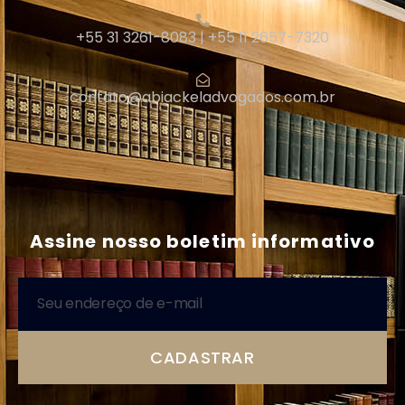
+55 31 3261-8083 | +55 11 2657-7320
contato@abiackeladvogados.com.br
|
Assine nosso boletim informativo
CADASTRAR