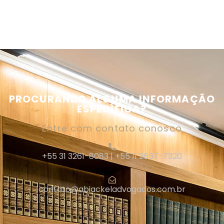
PROCURANDO ALGUMA INFORMAÇÃO
ESPECÍFICA?
Entre com contato conosco
+55 31 3261-8083 | +55 11 2657-7320
contato@abiackeladvogados.com.br