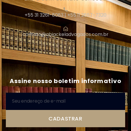
+55 31 3261-8083 | +55 11 2657-7320
contato@abiackeladvogados.com.br
|
Assine nosso boletim informativo
CADASTRAR