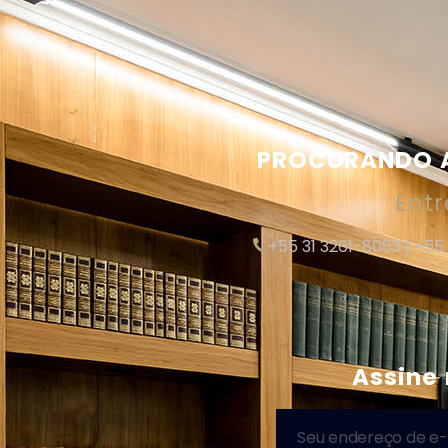
PROCURANDO A
Ent
+55 31 3261-8083 | +55
Assine 