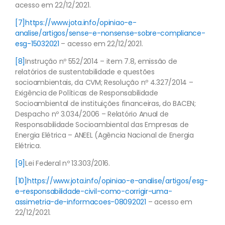
acesso em 22/12/2021.
[7]
https://www.jota.info/opiniao-e-
analise/artigos/sense-e-nonsense-sobre-compliance-
esg-15032021
– acesso em 22/12/2021.
[8]
Instrução nº 552/2014 – item 7.8, emissão de
relatórios de sustentabilidade e questões
socioambientais, da CVM; Resolução nº 4.327/2014 –
Exigência de Políticas de Responsabilidade
Socioambiental de instituições financeiras, do BACEN;
Despacho nº 3.034/2006 – Relatório Anual de
Responsabilidade Socioambiental das Empresas de
Energia Elétrica – ANEEL (Agência Nacional de Energia
Elétrica.
[9]
Lei Federal nº 13.303/2016.
[10]
https://www.jota.info/opiniao-e-analise/artigos/esg-
e-responsabilidade-civil-como-corrigir-uma-
assimetria-de-informacoes-08092021
– acesso em
22/12/2021.