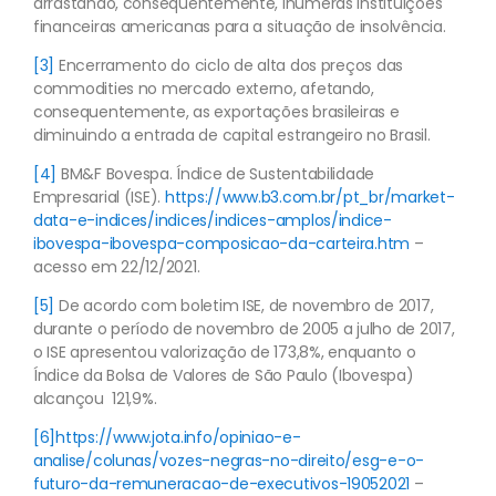
arrastando, consequentemente, inúmeras instituições
financeiras americanas para a situação de insolvência.
[3]
Encerramento do ciclo de alta dos preços das
commodities no mercado externo, afetando,
consequentemente, as exportações brasileiras e
diminuindo a entrada de capital estrangeiro no Brasil.
[4]
BM&F Bovespa. Índice de Sustentabilidade
Empresarial (ISE).
https://www.b3.com.br/pt_br/market-
data-e-indices/indices/indices-amplos/indice-
ibovespa-ibovespa-composicao-da-carteira.htm
–
acesso em 22/12/2021.
[5]
De acordo com boletim ISE, de novembro de 2017,
durante o período de novembro de 2005 a julho de 2017,
o ISE apresentou valorização de 173,8%, enquanto o
Índice da Bolsa de Valores de São Paulo (Ibovespa)
alcançou 121,9%.
[6]
https://www.jota.info/opiniao-e-
analise/colunas/vozes-negras-no-direito/esg-e-o-
futuro-da-remuneracao-de-executivos-19052021
–