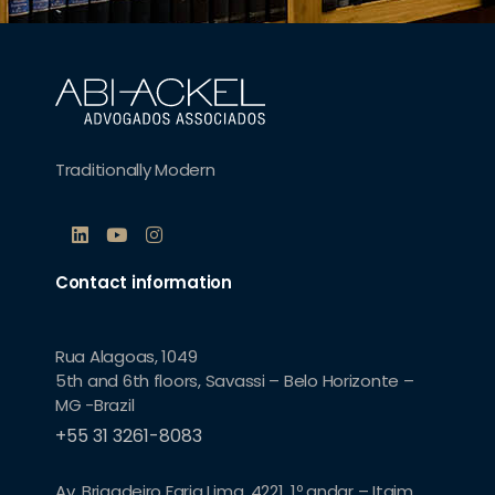
Traditionally Modern
Contact information
Rua Alagoas, 1049
5th and 6th floors, Savassi – Belo Horizonte –
MG -Brazil
+55 31 3261-8083
Av. Brigadeiro Faria Lima, 4221, 1º andar – Itaim