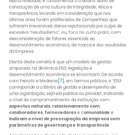
Nesta realidade, é fundamental o trabalho diário de
construção de uma cultura de integridade, ética e
transparência, levando em consideração que nos
últimos anos foram proliferados de Companhias que
sofreram irreversíveis danos reputacionais por culpa de
excessivo “resultadismo”, ou, foco no curto prazo, com
desconsideração de fatores essenciais ao
desenvolvimento econômico, da marca e dos resultados
da Empresa.
Diante deste cenário é que um modelo de gestão
amparado na dinâmica
ESG
, legislação e
desenvolvimento econômico se encontram. De acordo
com Peixoto e Medeiros
[7]
, em termos práticos, a
“ESG
corresponde a critérios de gestão e desempenho de
uma organização, seja ela pública ou privada
”, indicando
o nível de comprometimento da instituição com
aspectos naturais
,
relacionamento com
colaboradores
,
fornecedores
e c
omunidade
e
indicam o nível de preocupação da empresa com
parâmetros de governança e transparência
.