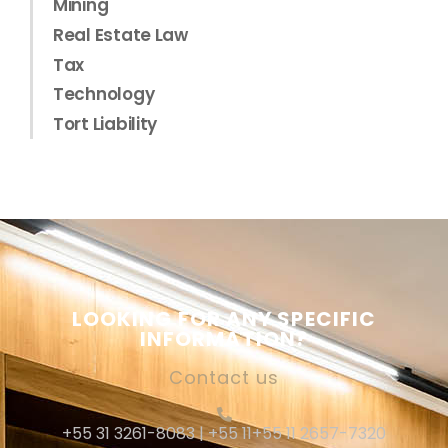
Mining
Real Estate Law
Tax
Technology
Tort Liability
LOOKING FOR ANY SPECIFIC
INFORMATION?
Contact us
+55 31 3261-8083 | +55 11+55 11 2657-7320