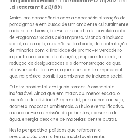
da Igualdade Racial
, na
Lei Federal nº 12.711/2012
e na
Lei Federal nº 8.213/1991
.
Assim, em consonância com a necessária alteração de
paradigmas e em busca de um ambiente culturalmente
mais rico e diverso, faz-se essencial o desenvolvimento
de Programas Sociais pela Empresa, visando a inclusão
social, a exemplo, mas não se limitando, da contratação
de minorias com a finalidade de promover verdadeiro
impacto no cenário de atuação, propiciando, ainda, a
redução de desigualdades e a demonstração de que,
efetivamente, trata-se, aquele ambiente empresarial
que, na prática, possibilita ambiente de inclusão social.
O fator ambiental, em iguais termos, é essencial e
inafastável. Ainda que em maior, ou, menor escala, o
exercício da atividade Empresarial, por menor que seja,
acarreta impactos ambientais. A título exemplificativo,
menciona-se a emissão de poluentes, consumo de
água, energia, descarte de materiais, dentre outros.
Nesta perspectiva, políticas que reforcem a
preocupação com o tema, indubitavelmente,