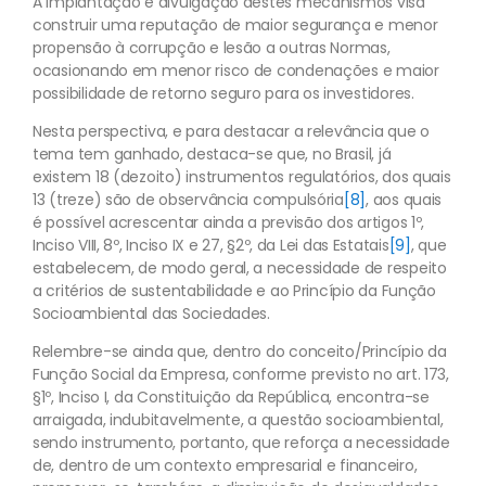
A implantação e divulgação destes mecanismos visa
construir uma reputação de maior segurança e menor
propensão à corrupção e lesão a outras Normas,
ocasionando em menor risco de condenações e maior
possibilidade de retorno seguro para os investidores.
Nesta perspectiva, e para destacar a relevância que o
tema tem ganhado, destaca-se que, no Brasil, já
existem 18 (dezoito) instrumentos regulatórios, dos quais
13 (treze) são de observância compulsória
[8]
, aos quais
é possível acrescentar ainda a previsão dos artigos 1º,
Inciso VIII, 8º, Inciso IX e 27, §2º, da Lei das Estatais
[9]
, que
estabelecem, de modo geral, a necessidade de respeito
a critérios de sustentabilidade e ao Princípio da Função
Socioambiental das Sociedades.
Relembre-se ainda que, dentro do conceito/Princípio da
Função Social da Empresa, conforme previsto no art. 173,
§1º, Inciso I, da Constituição da República, encontra-se
arraigada, indubitavelmente, a questão socioambiental,
sendo instrumento, portanto, que reforça a necessidade
de, dentro de um contexto empresarial e financeiro,