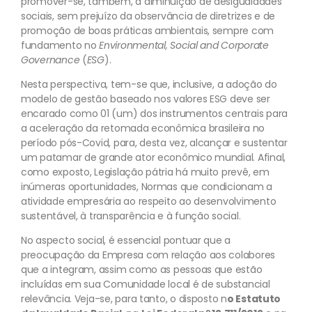
promover-se, também, a diminuição de desigualdades
sociais, sem prejuízo da observância de diretrizes e de
promoção de boas práticas ambientais, sempre com
fundamento no
Environmental, Social and Corporate
Governance
(
ESG
).
Nesta perspectiva, tem-se que, inclusive, a adoção do
modelo de gestão baseado nos valores ESG deve ser
encarado como 01 (um) dos instrumentos centrais para
a aceleração da retomada econômica brasileira no
período pós-Covid, para, desta vez, alcançar e sustentar
um patamar de grande ator econômico mundial. Afinal,
como exposto, Legislação pátria há muito prevê, em
inúmeras oportunidades, Normas que condicionam a
atividade empresária ao respeito ao desenvolvimento
sustentável, à transparência e à função social.
No aspecto social, é essencial pontuar que a
preocupação da Empresa com relação aos colabores
que a integram, assim como as pessoas que estão
incluídas em sua Comunidade local é de substancial
relevância. Veja-se, para tanto, o disposto n
o Estatuto