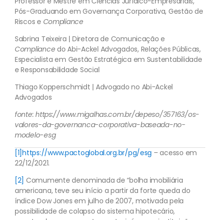
Professor e Mestre em Ciências Jurídico-Empresariais,
Pós-Graduando em Governança Corporativa, Gestão de
Riscos e
Compliance
Sabrina Teixeira | Diretora de Comunicação e
Compliance
do Abi-Ackel Advogados, Relações Públicas,
Especialista em Gestão Estratégica em Sustentabilidade
e Responsabilidade Social
Thiago Kopperschmidt | Advogado no Abi-Ackel
Advogados
fonte: https://www.migalhas.com.br/depeso/357163/os-
valores-da-governanca-corporativa-baseada-no-
modelo-esg
[1]
https://www.pactoglobal.org.br/pg/esg
– acesso em
22/12/2021.
[2]
Comumente denominada de “bolha imobiliária
americana, teve seu início a partir da forte queda do
índice Dow Jones em julho de 2007, motivada pela
possibilidade de colapso do sistema hipotecário,